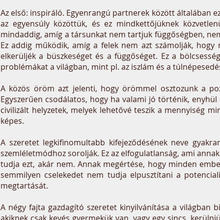
Az első: inspiráló. Egyenrangú partnerek között általában e
az egyensúly közöttük, és ez mindkettőjüknek közvetlenü
mindaddig, amíg a társunkat nem tartjuk függőségben, nem
Ez addig működik, amíg a felek nem azt számolják, hogy me
elkerüljék a büszkeséget és a függőséget. Ez a bölcsess
problémákat a világban, mint pl. az iszlám és a túlnépesed
A közös öröm azt jelenti, hogy örömmel osztozunk a po
Egyszerűen csodálatos, hogy ha valami jó történik, enyhül 
civilizált helyzetek, melyek lehetővé teszik a mennyiség 
képes.
A szeretet legkifinomultabb kifejeződésének neve gyakran 
szemléletmódhoz sorolják. Ez az elfogulatlanság, ami anna
tudja ezt, akár nem. Annak megértése, hogy minden ember
semmilyen cselekedet nem tudja elpusztítani a potencialit
megtartását.
A négy fajta gazdagító szeretet kinyilvánítása a világban
akiknek csak kevés gyermekük van, vagy egy sincs, kerülniük 