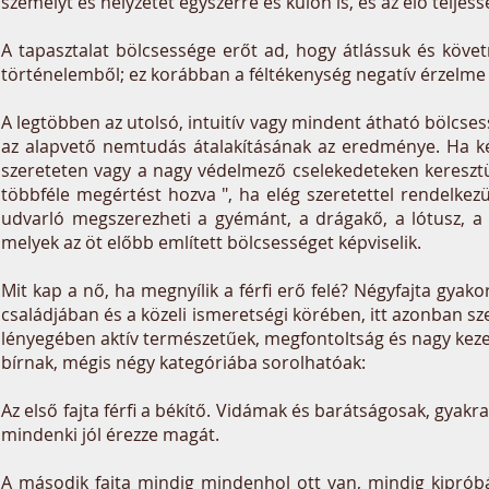
személyt és helyzetet egyszerre és külön is, és az élő teljess
A tapasztalat bölcsessége erőt ad, hogy átlássuk és követ
történelemből; ez korábban a féltékenység negatív érzelme 
A legtöbben az utolsó, intuitív vagy mindent átható bölcses
az alapvető nemtudás átalakításának az eredménye. Ha kép
szereteten vagy a nagy védelmező cselekedeteken keresztü
többféle megértést hozva ", ha elég szeretettel rendelkez
udvarló megszerezheti a gyémánt, a drágakő, a lótusz, a 
melyek az öt előbb említett bölcsességet képviselik.
Mit kap a nő, ha megnyílik a férfi erő felé? Négyfajta gyakor
családjában és a közeli ismeretségi körében, itt azonban szem
lényegében aktív természetűek, megfontoltság és nagy kezek 
bírnak, mégis négy kategóriába sorolhatóak:
Az első fajta férfi a békítő. Vidámak és barátságosak, gyak
mindenki jól érezze magát.
A második fajta mindig mindenhol ott van, mindig kipróbál