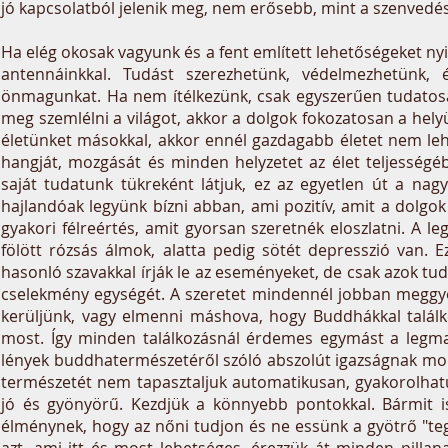
jó kapcsolatból jelenik meg, nem erősebb, mint a szenvedé
Ha elég okosak vagyunk és a fent említett lehetőségeket nyit
antennáinkkal. Tudást szerezhetünk, védelmezhetünk, é
önmagunkat. Ha nem ítélkezünk, csak egyszerűen tudatosa
meg szemlélni a világot, akkor a dolgok fokozatosan a hel
életünket másokkal, akkor ennél gazdagabb életet nem le
hangját, mozgását és minden helyzetet az élet teljességé
saját tudatunk tükreként látjuk, ez az egyetlen út a nag
hajlandóak legyünk bízni abban, ami pozitív, amit a dolg
gyakori félreértés, amit gyorsan szeretnék eloszlatni. A l
fölött rózsás álmok, alatta pedig sötét depresszió van
hasonló szavakkal írják le az eseményeket, de csak azok tudn
cselekmény egységét. A szeretet mindennél jobban meggyő
kerüljünk, vagy elmenni máshova, hogy Buddhákkal találk
most. Így minden találkozásnál érdemes egymást a legmag
lények buddhatermészetéről szóló abszolút igazságnak mon
természetét nem tapasztaljuk automatikusan, gyakorolhatun
jó és gyönyörű. Kezdjük a könnyebb pontokkal. Bármit is 
élménynek, hogy az nőni tudjon és ne essünk a gyötrő "te