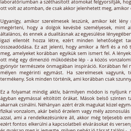
laboratóriumban a széthasított atomokat felgyorsítják, ho
ott volt az atomban, de csak akkor jelenhetett meg, amikor 
Ugyanígy, amikor szerelmesek leszünk, amikor két lény m
megérteni, hogy a dolgok kevésbé személyesek, mint ah
általános, és ennek a dualitásnak az egyesülése lényegében 
igazi ellentét hozza létre, ezért minden lehetőséget t
összeadódása. Ez azt jelenti, hogy amikor a férfi és a nő
meg, amelyeket korábban egyikük sem ismert fel. A lények 
ott még egy dimenzió működésbe lép - a közös vonzalombó
gyönyör természete önmagában inspiráció. Korábban fel ne
mélyen megérinti egymást. Ha szerelmesek vagyunk, t
termékeny. Sok minden történik, ami korábban csak szunny
Ez a folyamat mindig aktív, bármilyen módon is nyíljunk 
ágyban egymással eltöltött órákat. Mások belső szinten t
akarnak csinálni. Néhányan azért érzik magukat közel egym
fizikai vonzalom, akár belső érzelem vagy mély azonosulás 
azzal, ami a rendelkezésünkre áll, akkor még teljesebb em
ezért fontos elkerülni a kapcsolatbeli elvárásokat és vers
és gyakran meg is jegyezte, milyen nehéz jó társat találni -,