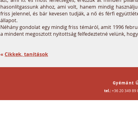
azt, ami itt és most lehetséges, érezzük át minden pillan
hasonlítgassunk ahhoz, ami volt, hanem mindig használju
friss jelennel, és bár kevesen tudják, a nő és férfi együtt
állapot.
Néhány gondolat egy mindig friss témáról, amit 1996 febru
a mindent megosztott nyitottság felfedeztetné velünk, ho
«
Cikkek, tanítások
Gyémánt Ú
tel.:
+36 20 349 89