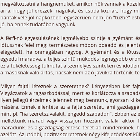
megváltoztatni a hangnemüket, amikor nők vannak a közelük
arra, hogy jól érezzék magukat, és csodálkoznak, hogy mi
bántak vele jól napközben, egyszerűen nem jön "tűzbe" este. 
jó, ha ennek tudatában vagyunk.
A férfi-nő egyesülésének legmélyebb szintje a gyémánt és
lótusznak felel meg: természetes módon odaadó és jelenten
elégedett, ha önmagában ragyog. A gyémánt és a lótus
egyedül maradva, a teljes szintű működés legnagyobb örömé
ez a tökéletesség túlmutat a személyes szinteken és időtlenü
a másoknak való ártás, hacsak nem az ő javukra történik, tel
Milyen fajtái léteznek a szeretetnek? Lényegében két fa
Vigyázzatok a ragaszkodással, mert ez korlátozza a szabad
ilyen jellegű érzelmek jelennek meg bennünk, gyorsan ki k
máséra. Ennek ellentéte az a fajta szeretet, ami gazdaggá
mint pl. "ha szeretsz valakit, engedd szabadon". Ebben az
mellettünk marad vagy visszajön hozzánk valaki, akkor 
maradunk, és a gazdagság érzése teret ad mindenkinek, h
azelőtt. Az utóbbi, pozitív szeretetnek négy kifejeződését k