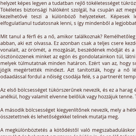
helyzet képes legyen a tudatban rejlő tökéletességet tükr
Tökéletes biztonsági hálóként szolgál, ha csupán azt me
kezelhetővé teszi a különböző helyzeteket. Képesek le
elfogulatlanul tudatosnak lenni, s így mindenből a legjobbat
Mit tanul a férfi és a nő, amikor találkoznak? Remélhetől
abban, aki ezt olvassa. Ez azonban csak a teljes csere kez
vonalait, az örömét, a mozgását, beszédének módját és a 
ösztönözzenek minket az egón és gondolatainkon túl, látni
melyek túlmutatnak minden határon. Ezért van az, hogy 
jógik megértették mindezt. Azt tanították, hogy a nő l
odaadással fordul a nőiség csodája felé, s a partnerét tem
Az első bölcsességet tükörszerűnek nevezik, és ez a harag
anélkül, hogy valamit elvenne belőlük vagy hozzájuk tenne. Ti
A második bölcsességet kiegyenlítőnek nevezik, mely a hét
összetettnek és lehetőségekkel telinek mutatja meg.
A megkülönböztetés a kötődéstől való megszabaduláskor 