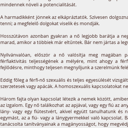
mindennek növeli a potencialitását.
A harmadikként jönnek az elkápráztatók. Szívesen dolgozna
tenni; a megfelelő dolgokat viselik és mondják.
Hosszútávon azonban gyakran a nő legjobb barátja a negye
marad, amikor a többiek már eltűntek. Bár nem jártas a le
Nyilvánvalóan, először a nő valósítja meg magában pa
férfiaktivitás teljességének a mélyére, mint ahogy a fér
fejlődésre, minthogy teljesen megnyíljunk a szerelmünk felé
Eddig főleg a férfi-nő szexuális és teljes egyesülését vizsgá
szerzetesek vagy apácák. A homoszexuális kapcsolatokat ne
Három fajta olyan kapcsolat létezik a nemek között, amibe
az izgalom. Egy nő találkozhat az apjával, vagy egy fiú az a
lány- vagy egy fiútestvért, akivel együtt tanulhatunk és
egymást, az a fiú- vagy a lánygyermekkel való kapcsolat. B
tanácsolta tanítványainak a magányosságot, hogy megvédje