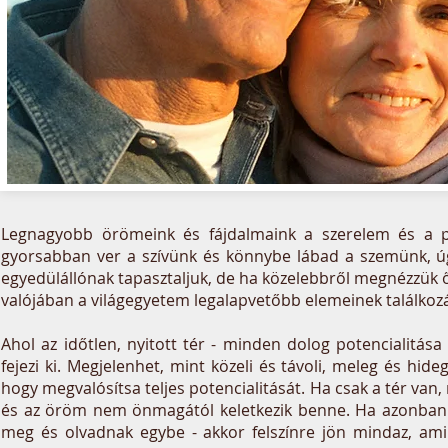
Legnagyobb örömeink és fájdalmaink a szerelem és a p
gyorsabban ver a szívünk és könnybe lábad a szemünk, ú
egyedülállónak tapasztaljuk, de ha közelebbről megnézzük 
valójában a világegyetem legalapvetőbb elemeinek találkozá
Ahol az időtlen, nyitott tér - minden dolog potencialitása 
fejezi ki. Megjelenhet, mint közeli és távoli, meleg és hide
hogy megvalósítsa teljes potencialitását. Ha csak a tér van,
és az öröm nem önmagától keletkezik benne. Ha azonban a t
meg és olvadnak egybe - akkor felszínre jön mindaz, ami