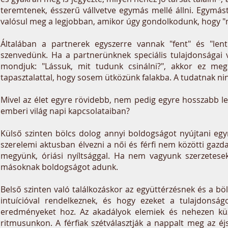
teremtenek, ésszerű vállvetve egymás mellé állni. Egym
valósul meg a legjobban, amikor úgy gondolkodunk, hogy "m
Általában a partnerek egyszerre vannak "fent" és "len
szenvedünk. Ha a partnerünknek speciális tulajdonságai 
mondjuk: "Lássuk, mit tudunk csinálni?", akkor ez meg
tapasztalattal, hogy sosem ütközünk falakba. A tudatnak ni
Mivel az élet egyre rövidebb, nem pedig egyre hosszabb le
emberi világ napi kapcsolataiban?
Külső szinten bölcs dolog annyi boldogságot nyújtani eg
szerelemi aktusban élvezni a női és férfi nem közötti ga
megyünk, óriási nyíltsággal. Ha nem vagyunk szerzetesek
másoknak boldogságot adunk.
Belső szinten való találkozáskor az együttérzésnek és a bö
intuícióval rendelkeznek, és hogy ezeket a tulajdonsá
eredményeket hoz. Az akadályok elemiek és nehezen küzd
ritmusunkon. A férfiak szétválasztják a nappalt meg az éj