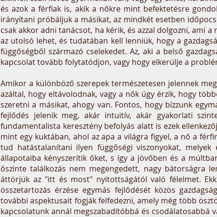
és azok a férfiak is, akik a nőkre mint befektetésre gond
irányítani próbáljuk a másikat, az mindkét esetben időpocs
csak akkor adni tanácsot, ha kérik, és azzal dolgozni, ami a 
az utolsó lehet, és tudatában kell lenniük, hogy a gazdags
függőségből származó cselekedet. Az, aki a belső gazdagsá
kapcsolat tovább folytatódjon, vagy hogy elkerülje a probl
Amikor a különböző szerepek természetesen jelennek meg - 
azáltal, hogy eltávolodnak, vagy a nők úgy érzik, hogy több
szeretni a másikat, ahogy van. Fontos, hogy bízzunk egymá
fejlődés jelenik meg, akár intuitív, akár gyakorlati s
fundamentalista keresztény befolyás alatt is ezek ellenkező
mint egy kuktában, ahol az apa a világra figyel, a nő a férf
tud hatástalanítani ilyen függőségi viszonyokat, melyek
állapotaiba kényszerítik őket, s így a jövőben és a múltban
őszinte találkozás nem megengedett, nagy bátorságra le
áttörjük az "itt és most" nyitottságától való félelmet.
összetartozás érzése egymás fejlődését közös gazdagságg
további aspektusait fogják felfedezni, amely még több öszt
kapcsolatunk annál megszabadítóbbá és csodálatosabbá váli