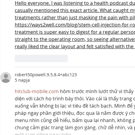
Hello everyone. I was listening to a health podcast
casually mentioned this exact article. What caught m
treatments rather than just masking the pain with pi
https://ways2well.com/blog/stem-cell-injection-for-ro
treatment
 is super easy to digest for a regular pers
straight to the operating room, so seeing alternatives
really liked the clear layout and felt satisfied with t
Kedvelés
Válasz
robert50powell.9.5.8.4+abc123
5 napja
hitclub-mobile.com
 hôm trước mình lướt thử vì thấy
diện với cách họ trình bày thôi. Vào cái là thấy trang 
xuống vẫn không bị lạc vì tiêu đề tách bạch. Mình để 
pháp ngay phần giới thiệu, đọc qua là nắm được ý c
menu nhìn cũng dễ hiểu, bấm qua lại nhanh, không p
chung cảm giác trang làm gọn gàng, chữ dễ nhìn, và p
một cụm riêng ngay trên…