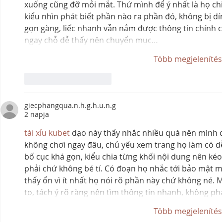
xuống cũng đỡ mỏi mắt. Thứ mình để ý nhất là họ chi
kiểu nhìn phát biết phần nào ra phần đó, không bị d
gọn gàng, liếc nhanh vẫn nắm được thông tin chính 
ngay chỗ dễ thấy nên chuyển mục…
Több megjeleníté
Kedvelés
Válasz
giecphangqua.n.h.g.h.u.n.g
2 napja
tài xỉu kubet
 dạo này thấy nhắc nhiều quá nên mình c
không chơi ngay đâu, chủ yếu xem trang họ làm có d
bố cục khá gọn, kiểu chia từng khối nội dung nên ké
phải chứ không bé tí. Có đoạn họ nhắc tới bảo mật m
thấy ổn vì ít nhất họ nói rõ phần này chứ không né. M
to, tách ý rõ ràng nên tìm thông tin nhanh, không phả
Több megjeleníté