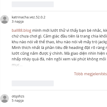
Kedvelés
Válasz
katrinacha.vez.52.0.2
3 napja
ball88.blog
 mình mới lướt thử vì thấy bạn bè nhắc, ki
chứ chưa chơi gì. Cảm giác đầu tiên là trang chia khối
khu nào nói về thể thao, khu nào nói về mấy trò jack
Mình thích nhất là phần tiêu đề heading đặt rõ ràng 
lướt cũng nắm được ý chính. Mà giao diện nhìn hiện 
nhấp nháy quá đà, nên ngồi xem vài phút không mỏi 
mục…
Több megjeleníté
Kedvelés
Válasz
otqohzs
5 napja