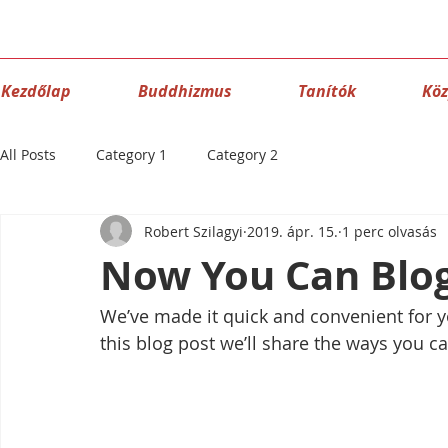
Kezdőlap
Buddhizmus
Tanítók
Kö
All Posts
Category 1
Category 2
Robert Szilagyi
2019. ápr. 15.
1 perc olvasás
Now You Can Blo
We’ve made it quick and convenient for 
this blog post we’ll share the ways you ca